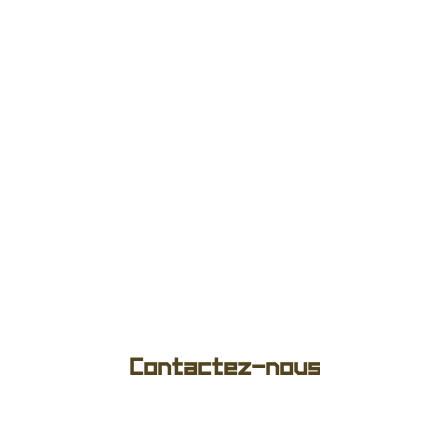
Lucas Bernard
Directeur Marketing de NovaTech
Contactez-nous